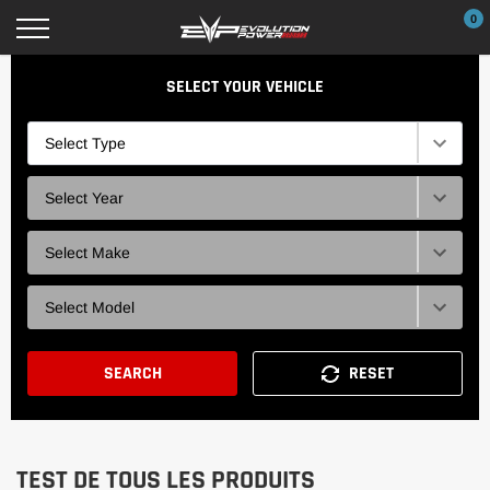
Passer
0
au
contenu
SELECT YOUR VEHICLE
Type
Selection
Year
Selection
Brand
Selection
Model
Selection
SEARCH
RESET
TEST DE TOUS LES PRODUITS