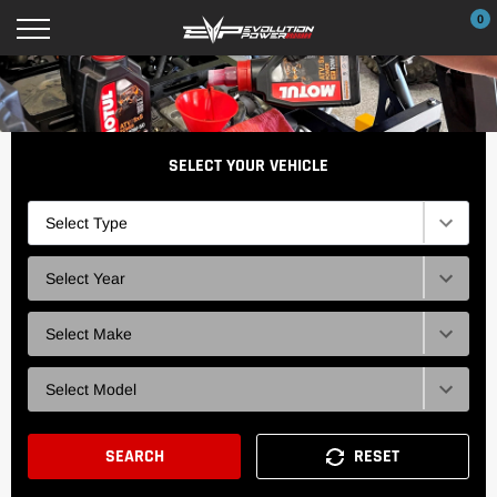
Ir
0
directamente
al
contenido
SELECT YOUR VEHICLE
Type
Selection
Year
Selection
Brand
Selection
Model
Selection
SEARCH
RESET