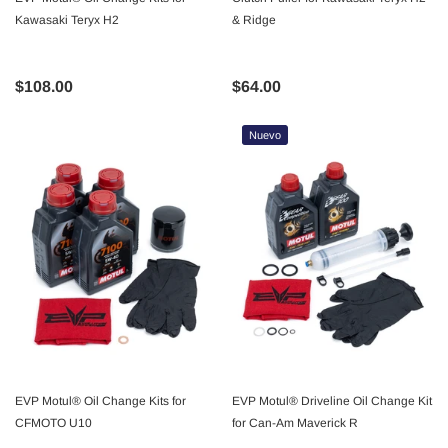
Kawasaki Teryx H2
& Ridge
$108.00
$64.00
Nuevo
EVP Motul® Oil Change Kits for
EVP Motul® Driveline Oil Change Kit
CFMOTO U10
for Can-Am Maverick R