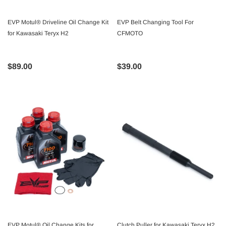
EVP Motul® Driveline Oil Change Kit
EVP Belt Changing Tool For
for Kawasaki Teryx H2
CFMOTO
$89.00
$39.00
EVP Motul® Oil Change Kits for
Clutch Puller for Kawasaki Teryx H2