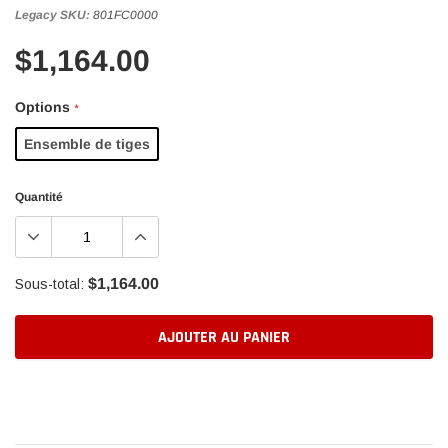
Legacy SKU:
801FC0000
$1,164.00
Options
*
Ensemble de tiges
Quantité
$1,164.00
Sous-total:
AJOUTER AU PANIER
Ajout
d'un
produit