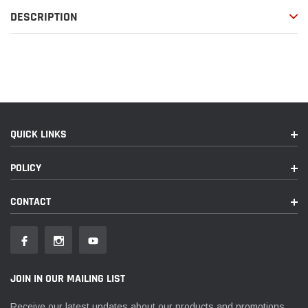
à
DESCRIPTION
votre
panier
QUICK LINKS
POLICY
CONTACT
JOIN IN OUR MAILING LIST
Receive our latest updates about our products and promotions.