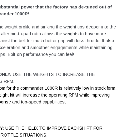
bstantial power that the factory has de-tuned out of
ander 1000R!
e weight profile and sinking the weight tips deeper into the
 taller pin-to-pad ratio allows the weights to have more
inst the belt for much better grip with less throttle. It also
cceleration and smoother engagements while maintaining
mps. Bolt-on performance you can feel!
ONLY:
USE THE WEIGHTS TO INCREASE THE
G RPM.
pm for the commander 1000R is relatively low in stock form.
ght kit will increase the operating RPM while improving
sponse and top-speed capabilities.
Y:
USE THE HELIX TO IMPROVE BACKSHIFT FOR
HROTTLE SITUATIONS.