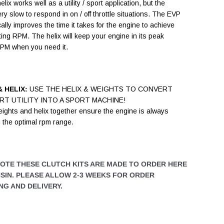
lix works well as a utility / sport application, but the
ry slow to respond in on / off throttle situations. The EVP
cally improves the time it takes for the engine to achieve
ing RPM. The helix will keep your engine in its peak
RPM when you need it.
 HELIX:
USE THE HELIX & WEIGHTS TO CONVERT
T UTILITY INTO A SPORT MACHINE!
ghts and helix together ensure the engine is always
n the optimal rpm range.
NOTE THESE CLUTCH KITS ARE MADE TO ORDER HERE
NSIN. PLEASE ALLOW 2-3 WEEKS FOR ORDER
NG AND DELIVERY.