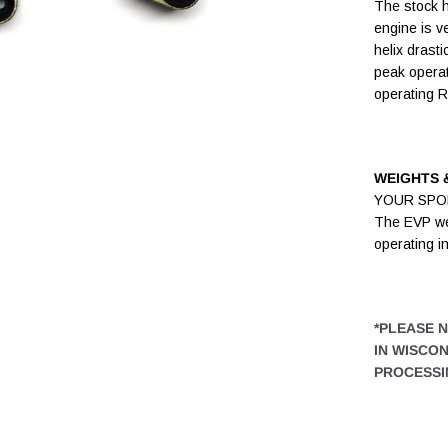
The stock he
engine is ve
helix drasti
peak operat
operating 
WEIGHTS &
YOUR SPOR
The EVP wei
operating i
*PLEASE 
IN WISCO
PROCESSI