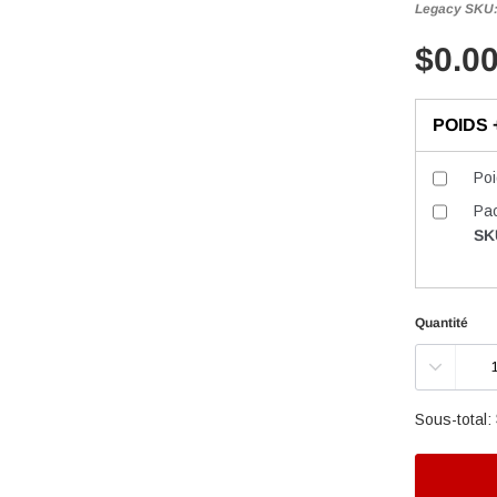
Legacy SKU
$0.0
POIDS 
Po
Pa
SK
Quantité
Sous-total: