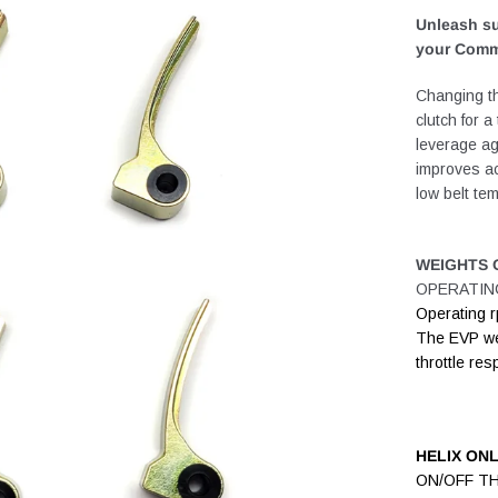
Unleash su
your Comm
Changing th
clutch for a
leverage aga
improves a
low belt te
WEIGHTS 
OPERATIN
Operating r
The EVP wei
throttle re
HELIX ONL
ON/OFF T