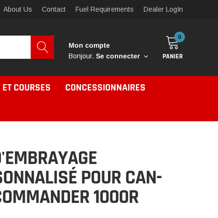
About Us
Contact
Fuel Requirements
Dealer LogIn
0
Mon compte
PANIER
Bonjour.
Se connecter
 ET COURSES
CONCESSIONNAIRES
D'EMBRAYAGE
ONNALISÉ POUR CAN-
COMMANDER 1000R