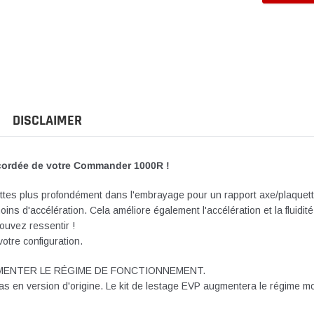
Ajout
d'un
produit
à
votre
panier
DISCLAIMER
accordée de votre Commander 1000R !
ottes plus profondément dans l'embrayage pour un rapport axe/plaquette
oins d'accélération. Cela améliore également l'accélération et la flui
uvez ressentir !
otre configuration.
GMENTER LE RÉGIME DE FONCTIONNEMENT.
n version d'origine. Le kit de lestage EVP augmentera le régime moteur