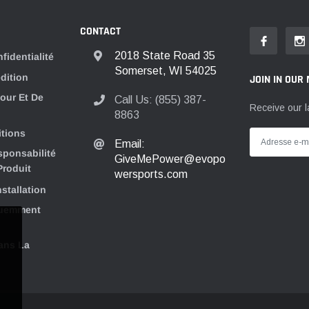
CONTACT
2018 State Road 35
fidentialité
Somerset, WI 54025
dition
JOIN IN OUR 
tour Et De
Call Us: (855) 387-
Receive our l
8863
itions
Email:
sponsabilité
GiveMePower@evopo
Produit
wersports.com
nstallation
quemment
ans La