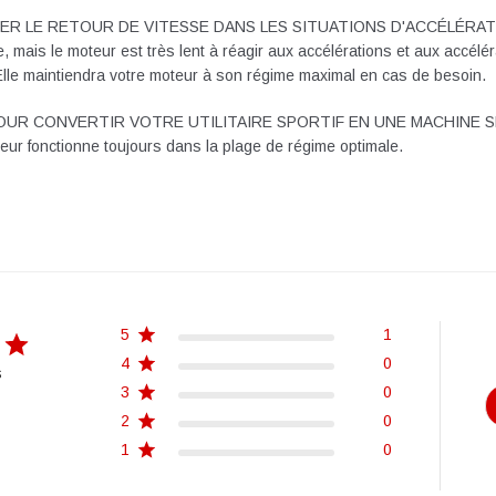
RER LE RETOUR DE VITESSE DANS LES SITUATIONS D'ACCÉLÉRA
rtive, mais le moteur est très lent à réagir aux accélérations et aux acc
lle maintiendra votre moteur à son régime maximal en cas de besoin.
POUR CONVERTIR VOTRE UTILITAIRE SPORTIF EN UNE MACHINE S
eur fonctionne toujours dans la plage de régime optimale.
5
1
4
0
s
3
0
2
0
1
0