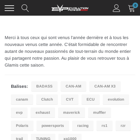
Passer
0
au
contenu
Merci à tous ceux qui sont venus l'année dernière et à tous les
nouveaux venus cette année. C'était formidable de rencontrer
autant de nouveaux passionnés de tout-terrain du monde entier
qui partagent notre passion. Au plaisir de vous retrouver tous à
Glamis cette saison.
Balises:
BADASS
CAN-AM
CAN-AM X3
canam
Clutch
CVT
ECU
evolution
evp
exhaust
maverick
muffler
Polaris
powersports
racing
rs1
rzr
trail
TUNING
xp1000