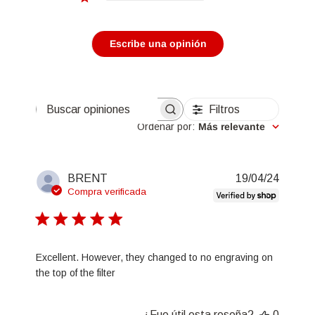
Escribe una opinión
Filtros
Buscar opiniones
Ordenar por
:
Más relevante
Fecha
BRENT
19/04/24
de
Compra verificada
publica
Excellent. However, they changed to no engraving on
the top of the filter
¿Fue útil esta reseña?
0