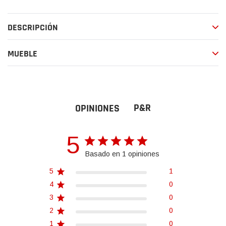
producto
a
DESCRIPCIÓN
tu
carrito
de
MUEBLE
compra
P&R
OPINIONES
5
Basado en 1 opiniones
5
1
4
0
3
0
2
0
1
0