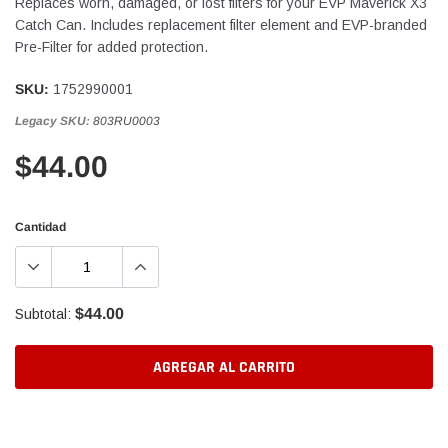
Replaces worn, damaged, or lost filters for your EVP Maverick X3
Catch Can. Includes replacement filter element and EVP-branded
Pre-Filter for added protection.
SKU:
1752990001
Legacy SKU:
803RU0003
$44.00
Cantidad
$44.00
Subtotal:
AGREGAR AL CARRITO
Agregando
el